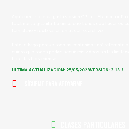
Aquí puedes descargar la version GPL de Elementor Pro
totalmente gratuita. Lo único que tienes que hacer es cub
formulario y recibirás un email con el archivo.
Esto lo hago porque todo mi contenido será referente a
quiero que todos podáis seguir mis videos sin las limitac
tener las herramientas.
ÚLTIMA ACTUALIZACIÓN: 25/05/2023
VERSIÓN: 3.13.2
SÍGUEME PARA APOYARME
CLASES PARTICULARES