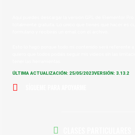
Aquí puedes descargar la version GPL de Elementor Pro
totalmente gratuita. Lo único que tienes que hacer es cub
formulario y recibirás un email con el archivo.
Esto lo hago porque todo mi contenido será referente a
quiero que todos podáis seguir mis videos sin las limitac
tener las herramientas.
ÚLTIMA ACTUALIZACIÓN: 25/05/2023
VERSIÓN: 3.13.2
SÍGUEME PARA APOYARME
CLASES PARTICULARES