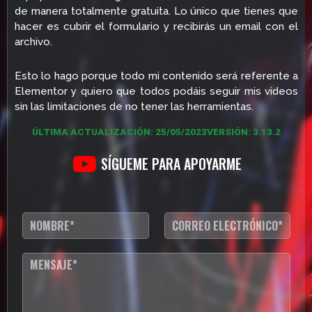
de manera totalmente gratuita. Lo único que tienes que
hacer es cubrir el formulario y recibirás un email con el
archivo.
Esto lo hago porque todo mi contenido será referente a
Elementor y quiero que todos podáis seguir mis videos
sin las limitaciones de no tener las herramientas.
ÚLTIMA ACTUALIZACIÓN: 25/05/2023
VERSIÓN: 3.13.2
SÍGUEME PARA APOYARME
N
C
o
o
m
r
b
r
T
r
e
e
e
o
x
*
e
t
l
o
e
d
c