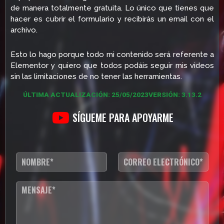
de manera totalmente gratuita. Lo único que tienes que
hacer es cubrir el formulario y recibirás un email con el
archivo.
Esto lo hago porque todo mi contenido será referente a
Elementor y quiero que todos podáis seguir mis videos
sin las limitaciones de no tener las herramientas.
ÚLTIMA ACTUALIZACIÓN: 25/05/2023
VERSIÓN: 3.13.2
SÍGUEME PARA APOYARME
N
C
o
o
m
r
b
r
T
r
e
e
e
o
x
*
e
t
l
o
e
d
c