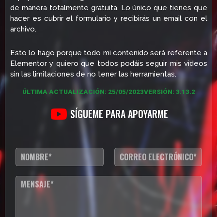
de manera totalmente gratuita. Lo único que tienes que
hacer es cubrir el formulario y recibirás un email con el
archivo.
Esto lo hago porque todo mi contenido será referente a
Elementor y quiero que todos podáis seguir mis videos
sin las limitaciones de no tener las herramientas.
ÚLTIMA ACTUALIZACIÓN: 25/05/2023
VERSIÓN: 3.13.2
SÍGUEME PARA APOYARME
N
C
o
o
m
r
b
r
T
r
e
e
e
o
x
*
e
t
l
o
e
d
c