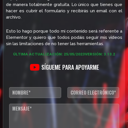
de manera totalmente gratuita. Lo único que tienes que
hacer es cubrir el formulario y recibirás un email con el
archivo.
Esto lo hago porque todo mi contenido será referente a
Elementor y quiero que todos podáis seguir mis videos
sin las limitaciones de no tener las herramientas.
ÚLTIMA ACTUALIZACIÓN: 25/05/2023
VERSIÓN: 3.13.2
SÍGUEME PARA APOYARME
N
C
o
o
m
r
b
r
T
r
e
e
e
o
x
*
e
t
l
o
e
d
c