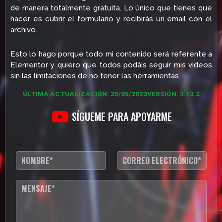
de manera totalmente gratuita. Lo único que tienes que
hacer es cubrir el formulario y recibirás un email con el
archivo.
Esto lo hago porque todo mi contenido será referente a
Elementor y quiero que todos podáis seguir mis videos
sin las limitaciones de no tener las herramientas.
ÚLTIMA ACTUALIZACIÓN: 25/05/2023
VERSIÓN: 3.13.2
SÍGUEME PARA APOYARME
N
C
o
o
m
r
b
r
T
r
e
e
e
o
x
*
e
t
l
o
e
d
c