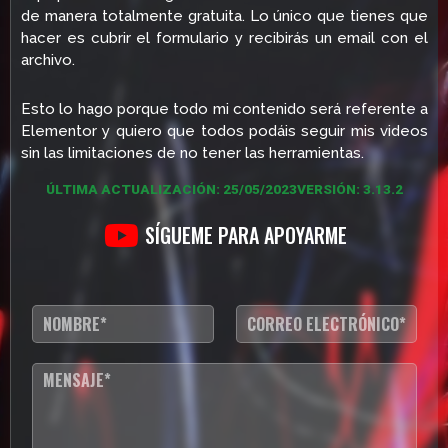
de manera totalmente gratuita. Lo único que tienes que
hacer es cubrir el formulario y recibirás un email con el
archivo.
Esto lo hago porque todo mi contenido será referente a
Elementor y quiero que todos podáis seguir mis videos
sin las limitaciones de no tener las herramientas.
ÚLTIMA ACTUALIZACIÓN: 25/05/2023
VERSIÓN: 3.13.2
SÍGUEME PARA APOYARME
N
C
o
o
m
r
b
r
T
r
e
e
e
o
x
*
e
t
l
o
e
d
c