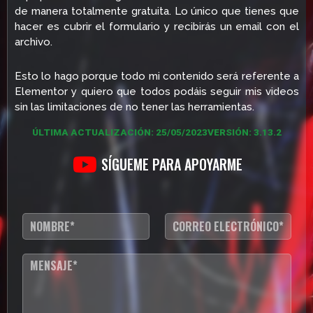
de manera totalmente gratuita. Lo único que tienes que
hacer es cubrir el formulario y recibirás un email con el
archivo.
Esto lo hago porque todo mi contenido será referente a
Elementor y quiero que todos podáis seguir mis videos
sin las limitaciones de no tener las herramientas.
ÚLTIMA ACTUALIZACIÓN: 25/05/2023
VERSIÓN: 3.13.2
SÍGUEME PARA APOYARME
N
C
o
o
m
r
b
r
T
r
e
e
e
o
x
*
e
t
l
o
e
d
c