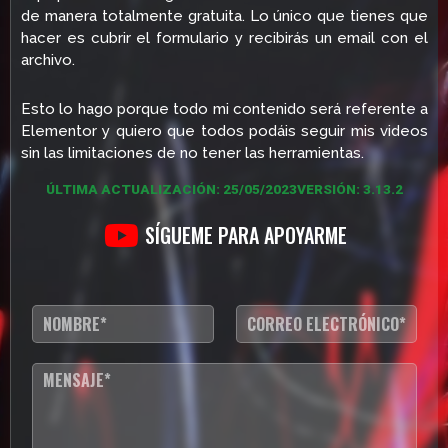
de manera totalmente gratuita. Lo único que tienes que
hacer es cubrir el formulario y recibirás un email con el
archivo.
Esto lo hago porque todo mi contenido será referente a
Elementor y quiero que todos podáis seguir mis videos
sin las limitaciones de no tener las herramientas.
ÚLTIMA ACTUALIZACIÓN: 25/05/2023
VERSIÓN: 3.13.2
SÍGUEME PARA APOYARME
N
C
o
o
m
r
b
r
T
r
e
e
e
o
x
*
e
t
l
o
e
d
c