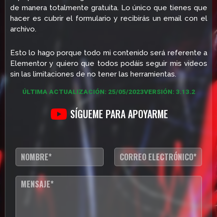
de manera totalmente gratuita. Lo único que tienes que
hacer es cubrir el formulario y recibirás un email con el
archivo.
Esto lo hago porque todo mi contenido será referente a
Elementor y quiero que todos podáis seguir mis videos
sin las limitaciones de no tener las herramientas.
ÚLTIMA ACTUALIZACIÓN: 25/05/2023
VERSIÓN: 3.13.2
SÍGUEME PARA APOYARME
N
C
o
o
m
r
b
r
T
r
e
e
e
o
x
*
e
t
l
o
e
d
c