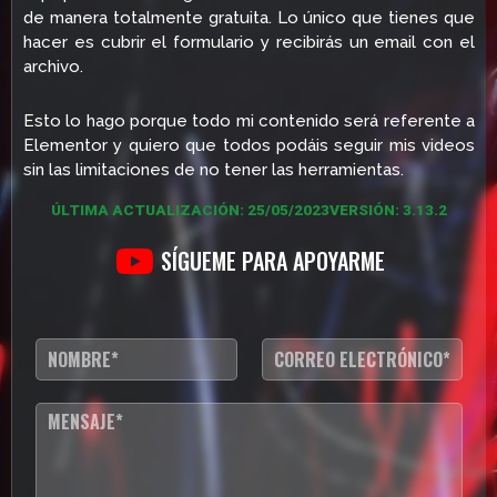
de manera totalmente gratuita. Lo único que tienes que
hacer es cubrir el formulario y recibirás un email con el
archivo.
Esto lo hago porque todo mi contenido será referente a
Elementor y quiero que todos podáis seguir mis videos
sin las limitaciones de no tener las herramientas.
ÚLTIMA ACTUALIZACIÓN: 25/05/2023
VERSIÓN: 3.13.2
SÍGUEME PARA APOYARME
N
C
o
o
m
r
b
r
T
r
e
e
e
o
x
*
e
t
l
o
e
d
c