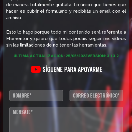
de manera totalmente gratuita. Lo único que tienes que
hacer es cubrir el formulario y recibirás un email con el
archivo.
Esto lo hago porque todo mi contenido será referente a
Elementor y quiero que todos podáis seguir mis videos
sin las limitaciones de no tener las herramientas.
ÚLTIMA ACTUALIZACIÓN: 25/05/2023
VERSIÓN: 3.13.2
SÍGUEME PARA APOYARME
N
C
o
o
m
r
b
r
T
r
e
e
e
o
x
*
e
t
l
o
e
d
c