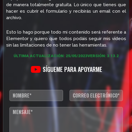
de manera totalmente gratuita. Lo único que tienes que
hacer es cubrir el formulario y recibirás un email con el
archivo.
Esto lo hago porque todo mi contenido será referente a
Elementor y quiero que todos podáis seguir mis videos
sin las limitaciones de no tener las herramientas.
ÚLTIMA ACTUALIZACIÓN: 25/05/2023
VERSIÓN: 3.13.2
SÍGUEME PARA APOYARME
N
C
o
o
m
r
b
r
T
r
e
e
e
o
x
*
e
t
l
o
e
d
c