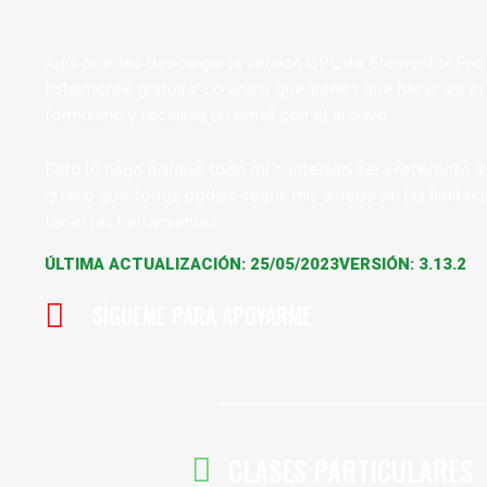
Aquí puedes descargar la version GPL de Elementor Pro
totalmente gratuita. Lo único que tienes que hacer es cub
formulario y recibirás un email con el archivo.
Esto lo hago porque todo mi contenido será referente a
quiero que todos podáis seguir mis videos sin las limitac
tener las herramientas.
ÚLTIMA ACTUALIZACIÓN: 25/05/2023
VERSIÓN: 3.13.2
SÍGUEME PARA APOYARME
CLASES PARTICULARES