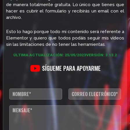
de manera totalmente gratuita. Lo único que tienes que
hacer es cubrir el formulario y recibirás un email con el
archivo.
Esto lo hago porque todo mi contenido será referente a
Elementor y quiero que todos podáis seguir mis videos
sin las limitaciones de no tener las herramientas.
ÚLTIMA ACTUALIZACIÓN: 25/05/2023
VERSIÓN: 3.13.2
SÍGUEME PARA APOYARME
N
C
o
o
m
r
b
r
T
r
e
e
e
o
x
*
e
t
l
o
e
d
c