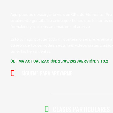
Aquí puedes descargar la version GPL de Elementor Pro
totalmente gratuita. Lo único que tienes que hacer es cub
formulario y recibirás un email con el archivo.
Esto lo hago porque todo mi contenido será referente a
quiero que todos podáis seguir mis videos sin las limitac
tener las herramientas.
ÚLTIMA ACTUALIZACIÓN: 25/05/2023
VERSIÓN: 3.13.2
SÍGUEME PARA APOYARME
CLASES PARTICULARES